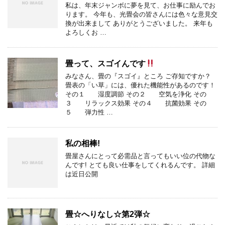
私は、年末ジャンボに夢を見て、お仕事に励んでお
ります。 今年も、光畳会の皆さんには色々な意見交
換が出来まして ありがとうございました。 来年も
よろしくお …
畳って、スゴイんです
みなさん、畳の『スゴイ』ところ ご存知ですか？
畳表の「い草」には、優れた機能性があるのです！
その１ 湿度調節 その２ 空気を浄化 その
３ リラックス効果 その４ 抗菌効果 その
５ 弾力性 …
私の相棒!
畳屋さんにとって必需品と言ってもいい位の代物な
んです! とても良い仕事をしてくれるんです。 詳細
は近日公開
畳☆へりなし☆第2弾☆