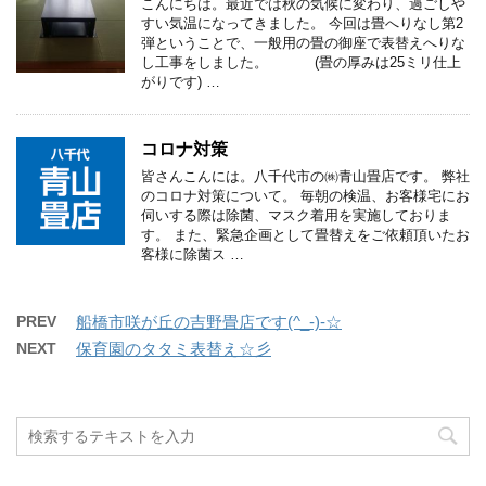
こんにちは。最近では秋の気候に変わり、過ごしや
すい気温になってきました。 今回は畳へりなし第2
弾ということで、一般用の畳の御座で表替えへりな
し工事をしました。 (畳の厚みは25ミリ仕上
がりです) …
コロナ対策
皆さんこんには。八千代市の㈱青山畳店です。 弊社
のコロナ対策について。 毎朝の検温、お客様宅にお
伺いする際は除菌、マスク着用を実施しておりま
す。 また、緊急企画として畳替えをご依頼頂いたお
客様に除菌ス …
PREV
船橋市咲が丘の吉野畳店です(^_-)-☆
NEXT
保育園のタタミ表替え☆彡