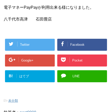
電子マネーPayPayが利用出来る様になりました。
八千代市高津 石田畳店
Twitter
Facebook
Google+
Pocket
B!
はてブ
LINE
-
未分類