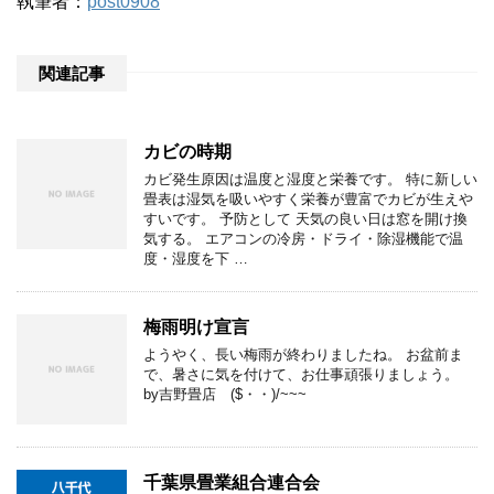
執筆者：
post0908
関連記事
カビの時期
カビ発生原因は温度と湿度と栄養です。 特に新しい
畳表は湿気を吸いやすく栄養が豊富でカビが生えや
すいです。 予防として 天気の良い日は窓を開け換
気する。 エアコンの冷房・ドライ・除湿機能で温
度・湿度を下 …
梅雨明け宣言
ようやく、長い梅雨が終わりましたね。 お盆前ま
で、暑さに気を付けて、お仕事頑張りましょう。
by吉野畳店 ($・・)/~~~
千葉県畳業組合連合会