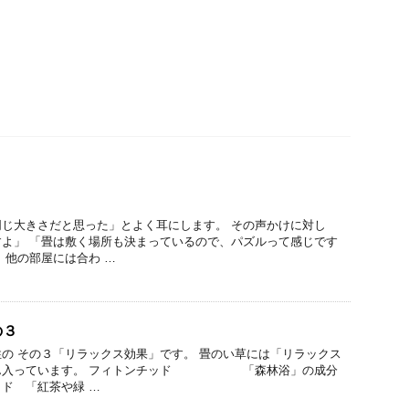
じ大きさだと思った」とよく耳にします。 その声かけに対し
よ」 「畳は敷く場所も決まっているので、パズルって感じです
、他の部屋には合わ …
の３
の その３「リラックス効果」です。 畳のい草には「リラックス
さん入っています。 フィトンチッド 「森林浴」の成分
ド 「紅茶や緑 …