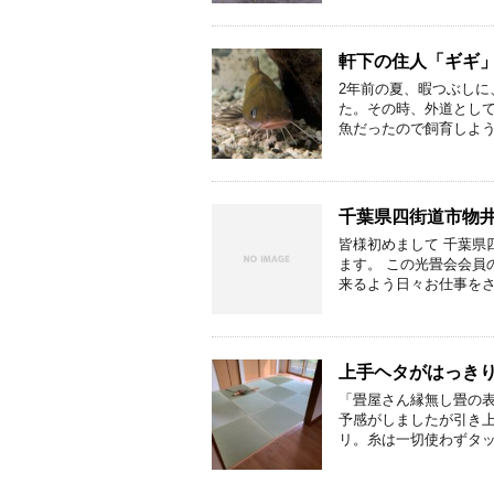
軒下の住人「ギギ
2年前の夏、暇つぶし
た。その時、外道として
魚だったので飼育しよう
千葉県四街道市物
皆様初めまして 千葉県
ます。 この光畳会会員
来るよう日々お仕事をさ
上手ヘタがはっき
「畳屋さん縁無し畳の表
予感がしましたが引き上
リ。糸は一切使わずタッカ