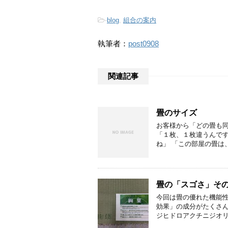
-
blog
,
組合の案内
執筆者：
post0908
関連記事
畳のサイズ
お客様から「どの畳も同
「１枚、１枚違うんです
ね」 「この部屋の畳は
畳の「スゴさ」そ
今回は畳の優れた機能性
効果」の成分がたく
ジヒドロアクチニジオリ