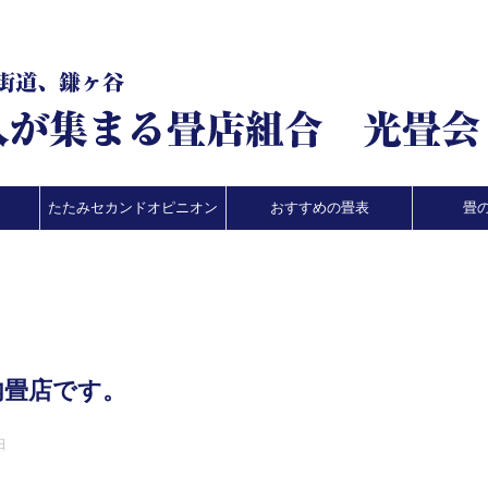
たたみセカンドオピニオン
おすすめの畳表
畳
武内畳店です。
日