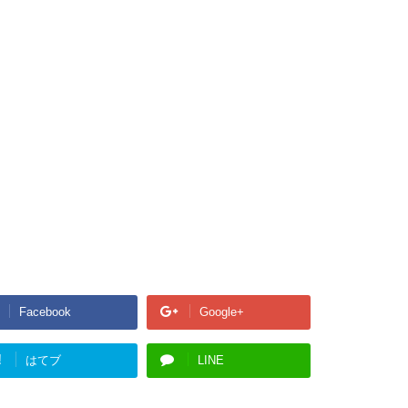
Facebook
Google+
!
はてブ
LINE