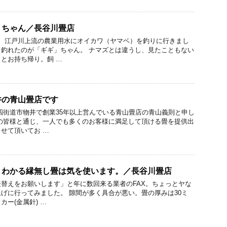
」ちゃん／長谷川畳店
に、江戸川上流の農業用水にオイカワ（ヤマベ）を釣りに行きまし
釣れたのが「ギギ」ちゃん。 ナマズとは違うし、見たこともない
とお持ち帰り。飼 …
井の青山畳店です
四街道市物井で創業35年以上営んでいる青山畳店の青山義則と申し
の皆様と通じ、一人でも多くのお客様に満足して頂ける畳を提供出
せて頂いてお …
りわかる縁無し畳は気を使います。／長谷川畳店
替えをお願いします」と年に数回来る業者のFAX。ちょっとヤな
げに行ってみました。 隙間が多く具合が悪い。畳の厚みは30ミ
ー(金属針) …