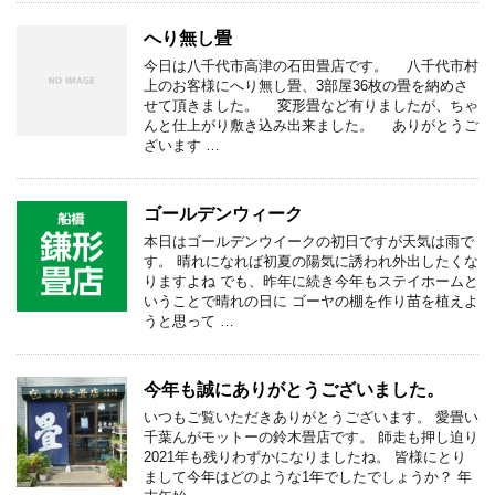
へり無し畳
今日は八千代市高津の石田畳店です。 八千代市村
上のお客様にへり無し畳、3部屋36枚の畳を納めさ
せて頂きました。 変形畳など有りましたが、ちゃ
んと仕上がり敷き込み出来ました。 ありがとうご
ざいます …
ゴールデンウィーク
本日はゴールデンウイークの初日ですが天気は雨で
す。 晴れになれば初夏の陽気に誘われ外出したくな
りますよね でも、昨年に続き今年もステイホームと
いうことで晴れの日に ゴーヤの棚を作り苗を植えよ
うと思って …
今年も誠にありがとうございました。
いつもご覧いただきありがとうございます。 愛畳い
千葉んがモットーの鈴木畳店です。 師走も押し迫り
2021年も残りわずかになりましたね。 皆様にとり
まして今年はどのような1年でしたでしょうか？ 年