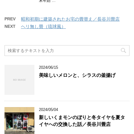
末年始 …
PREV
昭和初期に建築されたお宅の畳替え／長谷川畳店
NEXT
ヘリ無し畳（琉球風）
2024/06/15
美味しいメロンと、シラスの釜揚げ
2024/05/04
新しいくまモンのぼりと冬タイヤを夏タ
イヤへの交換した話／長谷川畳店