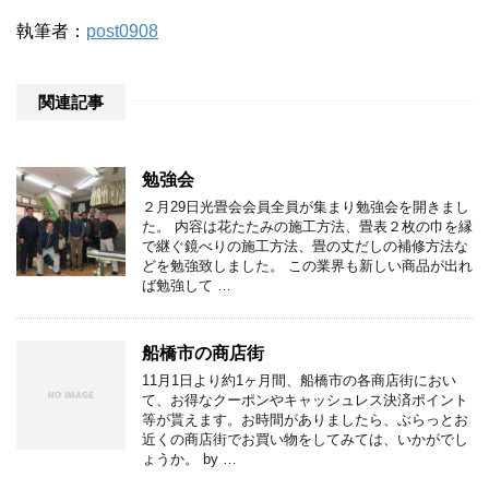
執筆者：
post0908
関連記事
勉強会
２月29日光畳会会員全員が集まり勉強会を開きまし
た。 内容は花たたみの施工方法、畳表２枚の巾を縁
で継ぐ鏡べりの施工方法、畳の丈だしの補修方法な
どを勉強致しました。 この業界も新しい商品が出れ
ば勉強して …
船橋市の商店街
11月1日より約1ヶ月間、船橋市の各商店街におい
て、お得なクーポンやキャッシュレス決済ポイント
等が貰えます。お時間がありましたら、ぶらっとお
近くの商店街でお買い物をしてみては、いかがでし
ょうか。 by …