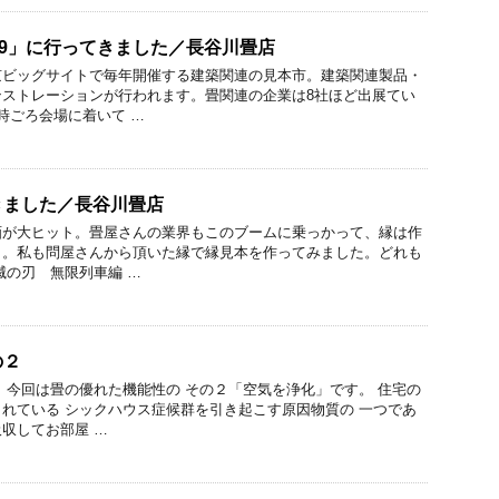
19」に行ってきました／長谷川畳店
京ビッグサイトで毎年開催する建築関連の見本市。建築関連製品・
ンストレーションが行われます。畳関連の企業は8社ほど出展てい
時ごろ会場に着いて …
きました／長谷川畳店
画が大ヒット。畳屋さんの業界もこのブームに乗っかって、縁は作
。。私も問屋さんから頂いた縁で縁見本を作ってみました。どれも
滅の刃 無限列車編 …
の２
 今回は畳の優れた機能性の その２「空気を浄化」です。 住宅の
れている シックハウス症候群を引き起こす原因物質の 一つであ
収してお部屋 …