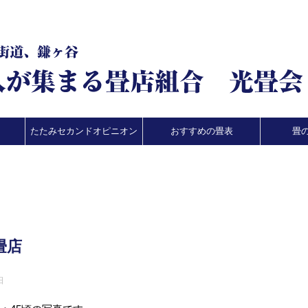
たたみセカンドオピニオン
おすすめの畳表
畳
畳店
日