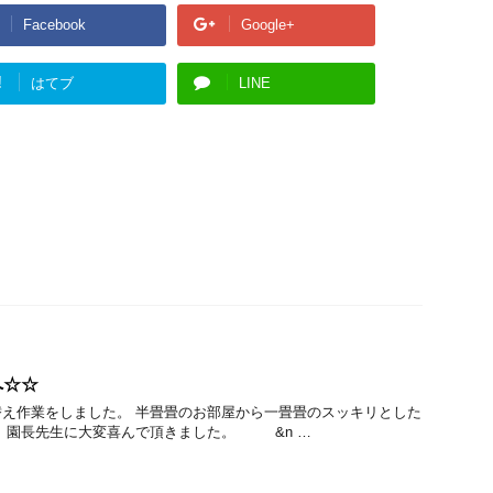
Facebook
Google+
!
はてブ
LINE
へ☆☆
え作業をしました。 半畳畳のお部屋から一畳畳のスッキリとした
。 園長先生に大変喜んで頂きました。 &n …