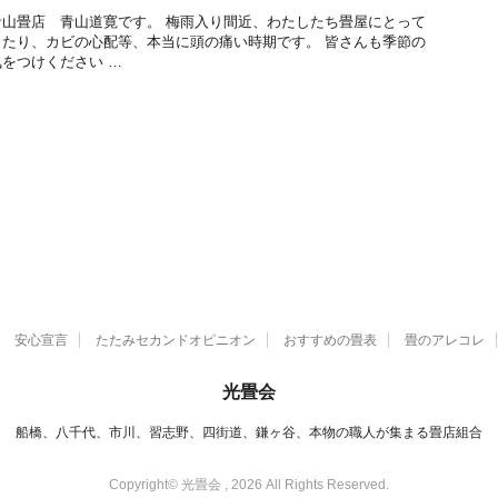
山畳店 青山道寛です。 梅雨入り間近、わたしたち畳屋にとって
たり、カビの心配等、本当に頭の痛い時期です。 皆さんも季節の
をつけください …
安心宣言
たたみセカンドオピニオン
おすすめの畳表
畳のアレコレ
光畳会
船橋、八千代、市川、習志野、四街道、鎌ヶ谷、本物の職人が集まる畳店組合
Copyright© 光畳会 , 2026 All Rights Reserved.