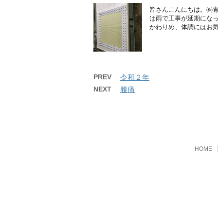
皆さんこんにちは。㈱青
は雨で工事が延期になっ
かわりめ、体調にはお気
PREV
令和２年
NEXT
腰痛
HOME