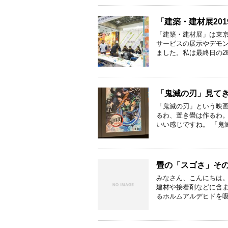
「建築・建材展20
「建築・建材展」は東
サービスの展示やデモ
ました。私は最終日の2
「鬼滅の刃」見て
「鬼滅の刃」という映
るわ、置き畳は作るわ
いい感じですね。 「鬼
畳の「スゴさ」そ
みなさん、こんにちは。
建材や接着剤などに含ま
るホルムアルデヒドを吸