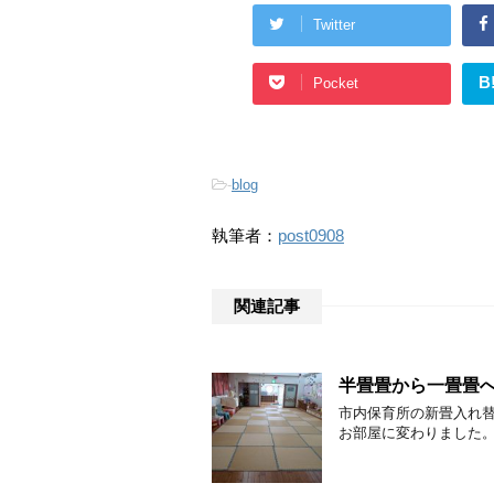
Twitter
B
Pocket
-
blog
執筆者：
post0908
関連記事
半畳畳から一畳畳
市内保育所の新畳入れ替
お部屋に変わりました