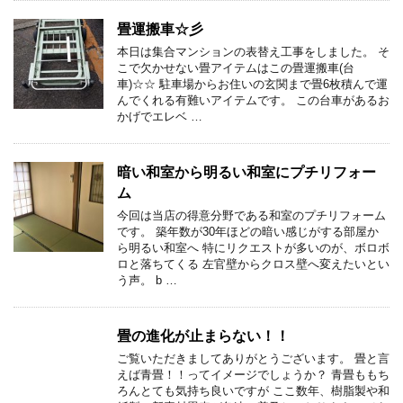
畳運搬車☆彡
本日は集合マンションの表替え工事をしました。 そ
こで欠かせない畳アイテムはこの畳運搬車(台
車)☆☆ 駐車場からお住いの玄関まで畳6枚積んで運
んでくれる有難いアイテムです。 この台車があるお
かげでエレベ …
暗い和室から明るい和室にプチリフォー
ム
今回は当店の得意分野である和室のプチリフォーム
です。 築年数が30年ほどの暗い感じがする部屋か
ら明るい和室へ 特にリクエストが多いのが、ボロボ
ロと落ちてくる 左官壁からクロス壁へ変えたいとい
う声。 b …
畳の進化が止まらない！！
ご覧いただきましてありがとうございます。 畳と言
えば青畳！！ってイメージでしょうか？ 青畳ももち
ろんとても気持ち良いですが ここ数年、樹脂製や和