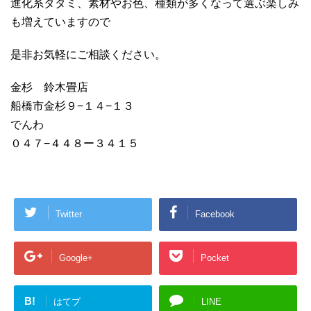
進化系タタミ、素材やお色、種類が多くなって選ぶ楽しみ
も増えていますので
是非お気軽にご相談ください。
金杉 鈴木畳店
船橋市金杉９−１４−１３
でんわ
０４７−４４８ー３４１５
Twitter
Facebook
Google+
Pocket
B!
はてブ
LINE