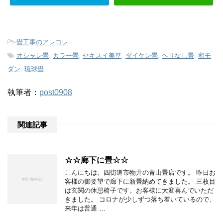
-
畳工事のアレコレ
-
オシャレ畳
,
カラー畳
,
セキスイ美草
,
ダイケン畳
,
ヘリなし畳
,
和モ
ダン
,
琉球畳
執筆者：
post0908
関連記事
☆☆廊下に畳☆☆
こんにちは。四街道市物井の青山畳店です。 昨日お
客様の御要望で廊下に新畳納めてきました。 三枚目
は玄関の休憩椅子です。お客様に大変喜んでいただ
きました。 コロナが少しずつ落ち着いているので、
来年は普通 …