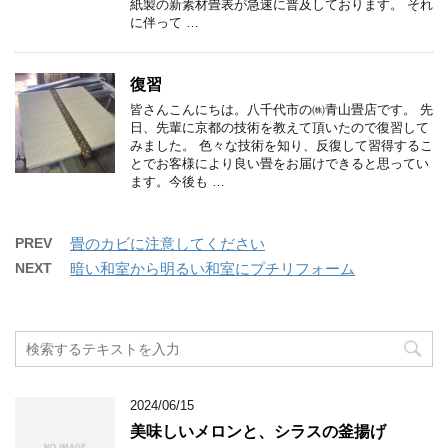
紙製の新素材畳表が急速に普及しております。 それ
に伴って …
復習
皆さんこんにちは。八千代市の㈱青山畳店です。 先
日、先輩に京都の技術を教えて頂いたので復習して
みました。 色々な技術を知り、反復して習得するこ
とでお客様により良い畳をお届けできると思ってい
ます。今後も …
PREV
畳のカビに注意してください
NEXT
暗い和室から明るい和室にプチリフォーム
2024/06/15
美味しいメロンと、シラスの釜揚げ