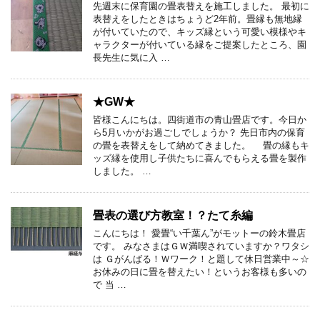
先週末に保育園の畳表替えを施工しました。 最初に
表替えをしたときはちょうど2年前。畳縁も無地縁
が付いていたので、キッズ縁という可愛い模様やキ
ャラクターが付いている縁をご提案したところ、園
長先生に気に入 …
★GW★
皆様こんにちは。四街道市の青山畳店です。今日か
ら5月いかがお過ごしでしょうか？ 先日市内の保育
の畳を表替えをして納めてきました。 畳の縁もキ
ッズ縁を使用し子供たちに喜んでもらえる畳を製作
しました。 …
畳表の選び方教室！？たて糸編
こんにちは！ 愛畳“い千葉ん”がモットーの鈴木畳店
です。 みなさまはＧＷ満喫されていますか？ワタシ
は Ｇがんばる！Ｗワーク！と題して休日営業中～☆
お休みの日に畳を替えたい！というお客様も多いの
で 当 …